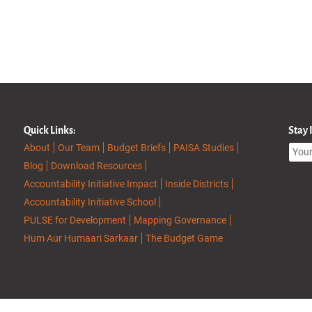
Quick Links:
Stay
About
Our Team
Budget Briefs
PAISA Studies
Blog
Download Resources
Accountability Initiative Impact
Inside Districts
Accountability Initiative School
PULSE for Development
Mapping Governance
Hum Aur Humaari Sarkaar
The Budget Game