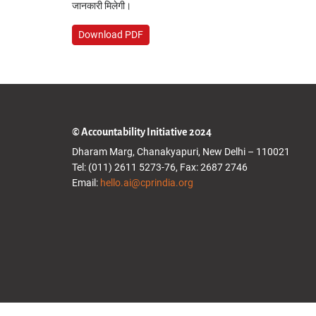
जानकारी मिलेगी।
Download PDF
© Accountability Initiative 2024
Dharam Marg, Chanakyapuri, New Delhi – 110021
Tel: (011) 2611 5273-76, Fax: 2687 2746
Email:
hello.ai@cprindia.org