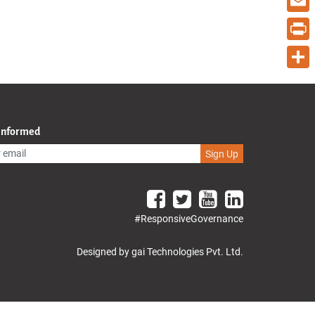
Email
Print
Share
 Informed
Sign Up
#ResponsiveGovernance
Designed by gai Technologies Pvt. Ltd.