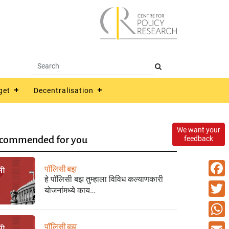
get
Decentralisation
We want your
commended for you
feedback
पॉलिसी बझ
हे पॉलिसी बझ तुम्हाला विविध कल्याणकारी
Faceb
योजनांमध्ये काय…
Twitte
What
पॉलिसी बझ