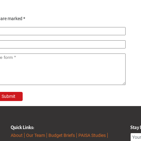
s are marked
*
Quick Links:
Stay
About
Our Team
Budget Briefs
PAISA Studies