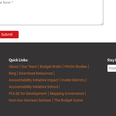
Quick Links:
Stay
About
Our Team
Budget Briefs
PAISA Studies
Blog
Download Resources
Accountability Initiative Impact
Inside Districts
Accountability Initiative School
PULSE for Development
Mapping Governance
Hum Aur Humaari Sarkaar
The Budget Game