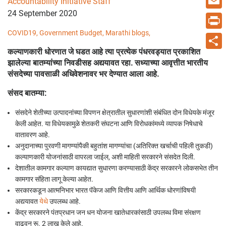
Accountability Initiative Staff
24 September 2020
Email
COVID19,
Government Budget,
Marathi blogs,
Print
कल्याणकारी धोरणात जे घडत आहे त्या प्रत्येक पंधरवड्यात प्रकाशित
Share
झालेल्या बातम्यांच्या निवडीसह अद्ययावत रहा. सध्याच्या आवृत्तीत भारतीय
संसदेच्या पावसाळी अधिवेशनावर भर देण्यात आला आहे.
संसद बातम्या:
संसदेने शेतीच्या उत्पादनांच्या विपणन क्षेत्रातील सुधारणांशी संबंधित दोन विधेयके मंजूर
केली आहेत. या विधेयकामुळे शेतकरी संघटना आणि विरोधकांमध्ये व्यापक निषेधाचे
वातावरण आहे.
अनुदानाच्या पुरवणी मागण्यांपैकी बहुतांश मागण्यांचा (अतिरिक्त खर्चाची पहिली तुकडी)
कल्याणकारी योजनांसाठी वापरला जाईल, अशी माहिती सरकारने संसदेत दिली.
देशातील कामगार कल्याण कायद्यात सुधारणा करण्यासाठी केंद्र सरकारने लोकसभेत तीन
कामगार संहिता लागू केल्या आहेत.
सरकारकडून आत्मनिभार भारत पॅकेज आणि वित्तीय आणि आर्थिक धोरणांविषयी
अद्ययावत
येथे
उपलब्ध आहे.
केंद्र सरकारने पंतप्रधान जन धन योजना खातेधारकांसाठी उपलब्ध विमा संरक्षण
वाढवून रू. 2 लाख केले आहे.