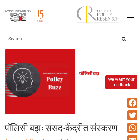
We want your
feedback
Faceb
Twitte
पॉलिसी बझः संसद-केंद्रीत संस्करण
What