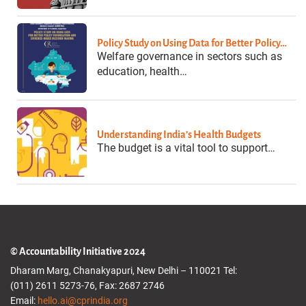
Policy Study on Using Data for Better Policy…
Welfare governance in sectors such as
education, health…
Understanding India’s Health Budgets
The budget is a vital tool to support…
© Accountability Initiative 2024
Dharam Marg, Chanakyapuri, New Delhi – 110021 Tel:
(011) 2611 5273-76, Fax: 2687 2746
Email:
hello.ai@cprindia.org