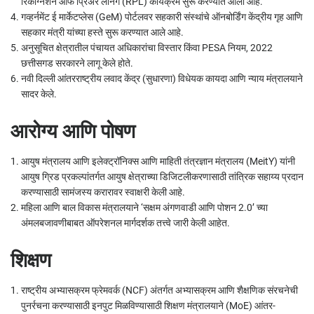
रिकग्निशन ऑफ प्रिअर लर्निंग (RPL) कार्यक्रम सुरू करण्यात आला आहे.
गव्हर्नमेंट ई मार्केटप्लेस (GeM) पोर्टलवर सहकारी संस्थांचे ऑनबोर्डिंग केंद्रीय गृह आणि
सहकार मंत्री यांच्या हस्ते सुरू करण्यात आले आहे.
अनुसूचित क्षेत्रातील पंचायत अधिकारांचा विस्तार किंवा PESA नियम, 2022
छत्तीसगड सरकारने लागू केले होते.
नवी दिल्ली आंतरराष्ट्रीय लवाद केंद्र (सुधारणा) विधेयक कायदा आणि न्याय मंत्रालयाने
सादर केले.
आरोग्य
आणि पोषण
आयुष मंत्रालय आणि इलेक्ट्रॉनिक्स आणि माहिती तंत्रज्ञान मंत्रालय (MeitY) यांनी
आयुष ग्रिड प्रकल्पांतर्गत आयुष क्षेत्राच्या डिजिटलीकरणासाठी तांत्रिक सहाय्य प्रदान
करण्यासाठी सामंजस्य करारावर स्वाक्षरी केली आहे.
महिला आणि बाल विकास मंत्रालयाने ‘सक्षम अंगणवाडी आणि पोशन 2.0’ च्या
अंमलबजावणीबाबत ऑपरेशनल मार्गदर्शक तत्त्वे जारी केली आहेत.
शिक्षण
राष्ट्रीय अभ्यासक्रम फ्रेमवर्क (NCF) अंतर्गत अभ्यासक्रम आणि शैक्षणिक संरचनेची
पुनर्रचना करण्यासाठी इनपुट मिळविण्यासाठी शिक्षण मंत्रालयाने (MoE) आंतर-