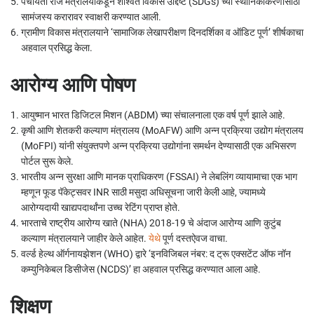
पंचायती राज मंत्रालयाकडून शाश्वत विकास उद्दिष्टे (SDGs) च्या स्थानिकीकरणासाठी
सामंजस्य करारावर स्वाक्षरी करण्यात आली.
ग्रामीण विकास मंत्रालयाने ‘सामाजिक लेखापरीक्षण दिनदर्शिका व ऑडिट पूर्ण’ शीर्षकाचा
अहवाल प्रसिद्ध केला.
आरोग्य
आणि पोषण
आयुष्मान भारत डिजिटल मिशन (ABDM) च्या संचालनाला एक वर्ष पूर्ण झाले आहे.
कृषी आणि शेतकरी कल्याण मंत्रालय (MoAFW) आणि अन्न प्रक्रिया उद्योग मंत्रालय
(MoFPI) यांनी संयुक्तपणे अन्न प्रक्रिया उद्योगांना समर्थन देण्यासाठी एक अभिसरण
पोर्टल सुरू केले.
भारतीय अन्न सुरक्षा आणि मानक प्राधिकरण (FSSAI) ने लेबलिंग व्यायामाचा एक भाग
म्हणून फूड पॅकेट्सवर INR साठी मसुदा अधिसूचना जारी केली आहे, ज्यामध्ये
आरोग्यदायी खाद्यपदार्थांना उच्च रेटिंग प्राप्त होते.
भारताचे राष्ट्रीय आरोग्य खाते (NHA) 2018-19 चे अंदाज आरोग्य आणि कुटुंब
कल्याण मंत्रालयाने जाहीर केले आहेत.
येथे
पूर्ण दस्तऐवज वाचा.
वर्ल्ड हेल्थ ऑर्गनायझेशन (WHO) द्वारे ‘इनविजिबल नंबर: द ट्रू एक्सटेंट ऑफ नॉन
कम्युनिकेबल डिसीजेस (NCDS)’ हा अहवाल प्रसिद्ध करण्यात आला आहे.
शिक्षण