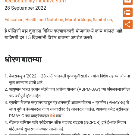
Accountability Initiative Staff
28 September 2022
Email
Education,
Health and Nutrition,
Marathi blogs,
Sanitation,
Print
हे पॉलिसी बझ तुम्हाला विविध कल्याणकारी योजनांमध्ये काय चालले आहे
Share
याविषयी दर 15 दिवसांनी विशेष बातम्या अपडेट करते.
धोरण बातम्या
केंद्राकडून ‘2022 – 23 साठी भांडवली गुंतवणुकीसाठी राज्यांना विशेष सहाय्य’ योजना
सुरू करण्यात आली आहे.
आयुष्मान भारत प्रधान मंत्री जन आरोग्य योजना (ABPM-JAY) च्या अंमलबजावणीला
चार वर्षे पूर्ण होत आहेत.
ग्रामीण विकास मंत्रालयाकडून प्रधानमंत्री आवास योजना – ग्रामीण (PMAY-G) चे
लक्ष्य पूर्ण न केल्याबद्दल राज्य सरकारांवर दंड आकारला जाईल. आमच्या बजेट ब्रीफसह
PMAY-G च्या कव्हरेजबद्दल
येथे
वाचा.
नॅशनल कमिशन फॉर प्रोटेक्शन ऑफ चाइल्ड राइट्स (NCPCR) द्वारे ई-बाल निदान
पोर्टलमध्ये सुधारणा करण्यात आली आहे.