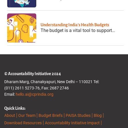
Understanding India’s Health Budgets
The budget is a vital tool to support…
© Accountability Initiative 2024
Dharam Marg, Chanakyapuri, New Delhi – 110021 Tel:
(011) 2611 5273-76, Fax: 2687 2746
Email:
hello.ai@cprindia.org
Quick Links:
About
Our Team
Budget Briefs
PAISA Studies
Blog
Download Resources
Accountability Initiative Impact